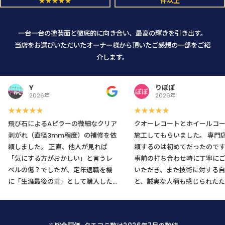
★★★★★
件以上
一台一台の塗装面と徹底的に向き合い、最高の輝きを引き出す。
当店をお選びいただいたオーナー様から頂いたご感想の一部をご紹
介します。
Y
りぽぽ
2026年
2026年
★★★★★
★★★★★
飛び石によるAピラーの微細なクリア
クオーレコートとホイールコ
剥がれ（直径3mm程度）の補修を依
施工してもらいました。 専門店に依
頼しました。 正直、他人が見れば
頼するのは初めてだったので
「気にする方がおかしい」と言うレ
事前の打ち合わせ時に丁寧に
ベルの傷？でしたが、定年退職を機
いただき、また技術に対する自
に「生涯最後の車」として購入した
と、誠実な人柄も感じられたた
愛車のためどうしても気になり、藁
不安なくお願いすることがで
にもすがる思いでLINEから相談させ
た。 仕上がりも大変満足です。メン
て頂きましたところ、メニューに無
テナンスの仕方も教えて頂き、