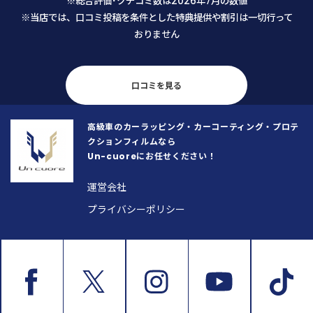
※総合評価･クチコミ数は2026年7月の数値
い内容にもかかわらず代表の馬場さ
の乗車が楽しくなりそうです。
※当店では、口コミ投稿を条件とした特典提供や割引は一切行って
んから迅速かつ丁寧な返信を頂戴
おりません
し、まずそこで安心致しました。 予
約日当日も、馬場さんは「私が何を
気にし、何にこだわっているのか」
を正確に把握するために、本当に誠
口コミを見る
実に話を聞いてくださいました。
「私の思いが通じたな」と感じた瞬
高級車のカーラッピング・カーコーティング・プロテ
間、不安な気持ちがスッと消えとて
クションフィルムなら
も安心したと同時に、顧客の要望や
Un-cuoreにお任せください！
こだわりを真摯にヒアリングし正確
に把握することがいかに大切か、こ
運営会社
の歳になって若い馬場さんから改め
プライバシーポリシー
て学ばせて頂いた次第です。 そし
て、こちらの車への愛情をしっかり
と汲み取っていただけたからこそ、
仕上がりも文句なし、100%満足のい
く素晴らしい状態に仕上げてくださ
いました。 馬場さんの対応は終始一
貫して心地よく、他のスタッフの