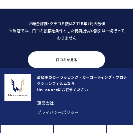
愛車のためどうしても気になり、藁
不安なくお願いすることがで
にもすがる思いでLINEから相談させ
た。 仕上がりも大変満足です。メン
て頂きましたところ、メニューに無
テナンスの仕方も教えて頂き、
※総合評価･クチコミ数は2026年7月の数値
い内容にもかかわらず代表の馬場さ
の乗車が楽しくなりそうです。
※当店では、口コミ投稿を条件とした特典提供や割引は一切行って
んから迅速かつ丁寧な返信を頂戴
おりません
し、まずそこで安心致しました。 予
約日当日も、馬場さんは「私が何を
気にし、何にこだわっているのか」
を正確に把握するために、本当に誠
口コミを見る
実に話を聞いてくださいました。
「私の思いが通じたな」と感じた瞬
高級車のカーラッピング・カーコーティング・プロテ
間、不安な気持ちがスッと消えとて
クションフィルムなら
も安心したと同時に、顧客の要望や
Un-cuoreにお任せください！
こだわりを真摯にヒアリングし正確
に把握することがいかに大切か、こ
運営会社
の歳になって若い馬場さんから改め
プライバシーポリシー
て学ばせて頂いた次第です。 そし
て、こちらの車への愛情をしっかり
と汲み取っていただけたからこそ、