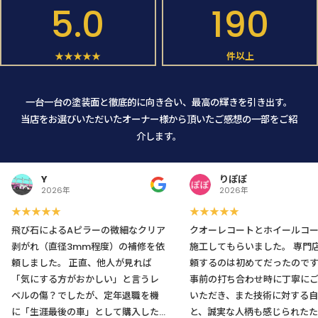
5.0
190
★★★★★
件以上
一台一台の塗装面と徹底的に向き合い、最高の輝きを引き出す。
当店をお選びいただいたオーナー様から頂いたご感想の一部をご紹
介します。
Y
りぽぽ
2026年
2026年
★★★★★
★★★★★
飛び石によるAピラーの微細なクリア
クオーレコートとホイールコ
剥がれ（直径3mm程度）の補修を依
施工してもらいました。 専門店に依
頼しました。 正直、他人が見れば
頼するのは初めてだったので
「気にする方がおかしい」と言うレ
事前の打ち合わせ時に丁寧に
ベルの傷？でしたが、定年退職を機
いただき、また技術に対する自
に「生涯最後の車」として購入した
と、誠実な人柄も感じられたた