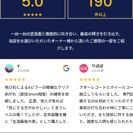
5.0
190
★★★★★
件以上
一台一台の塗装面と徹底的に向き合い、最高の輝きを引き出す。
当店をお選びいただいたオーナー様から頂いたご感想の一部をご紹
介します。
Y
りぽぽ
2026年
2026年
★★★★★
★★★★★
飛び石によるAピラーの微細なクリア
クオーレコートとホイールコ
剥がれ（直径3mm程度）の補修を依
施工してもらいました。 専門店に依
頼しました。 正直、他人が見れば
頼するのは初めてだったので
「気にする方がおかしい」と言うレ
事前の打ち合わせ時に丁寧に
ベルの傷？でしたが、定年退職を機
いただき、また技術に対する自
に「生涯最後の車」として購入した
と、誠実な人柄も感じられたた
愛車のためどうしても気になり、藁
不安なくお願いすることがで