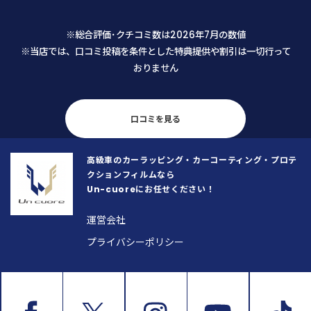
にもすがる思いでLINEから相談させ
た。 仕上がりも大変満足です。メン
て頂きましたところ、メニューに無
テナンスの仕方も教えて頂き、
※総合評価･クチコミ数は2026年7月の数値
い内容にもかかわらず代表の馬場さ
の乗車が楽しくなりそうです。
※当店では、口コミ投稿を条件とした特典提供や割引は一切行って
んから迅速かつ丁寧な返信を頂戴
おりません
し、まずそこで安心致しました。 予
約日当日も、馬場さんは「私が何を
気にし、何にこだわっているのか」
を正確に把握するために、本当に誠
口コミを見る
実に話を聞いてくださいました。
「私の思いが通じたな」と感じた瞬
高級車のカーラッピング・カーコーティング・プロテ
間、不安な気持ちがスッと消えとて
クションフィルムなら
も安心したと同時に、顧客の要望や
Un-cuoreにお任せください！
こだわりを真摯にヒアリングし正確
に把握することがいかに大切か、こ
運営会社
の歳になって若い馬場さんから改め
プライバシーポリシー
て学ばせて頂いた次第です。 そし
て、こちらの車への愛情をしっかり
と汲み取っていただけたからこそ、
仕上がりも文句なし、100%満足のい
く素晴らしい状態に仕上げてくださ