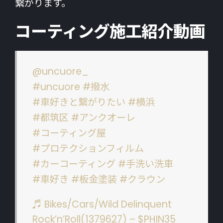
繋がります。
コーティング施工紹介動画
@uncuore_
#uncuore
#撥水
#車好きと繋がりたい
#横浜
#都筑区
#アンクオーレ
#コーティング屋
#プロテクションフィルム
#カーコーティング
#手洗い洗車
#車好き
#板金塗装
#クラウン
♬ Bikes/Cars/Wild Delinquent
Rock’n’Roll(1379627) – $PHIN35