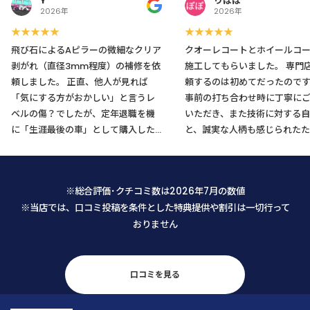
Y
りぽぽ
2026年
2026年
★★★★★
★★★★★
飛び石によるAピラーの微細なクリア
クオーレコートとホイールコ
剥がれ（直径3mm程度）の補修を依
施工してもらいました。 専門店に依
頼しました。 正直、他人が見れば
頼するのは初めてだったので
「気にする方がおかしい」と言うレ
事前の打ち合わせ時に丁寧に
ベルの傷？でしたが、定年退職を機
いただき、また技術に対する自
に「生涯最後の車」として購入した
と、誠実な人柄も感じられたた
愛車のためどうしても気になり、藁
不安なくお願いすることがで
にもすがる思いでLINEから相談させ
た。 仕上がりも大変満足です。メン
て頂きましたところ、メニューに無
テナンスの仕方も教えて頂き、
※総合評価･クチコミ数は2026年7月の数値
い内容にもかかわらず代表の馬場さ
の乗車が楽しくなりそうです。
※当店では、口コミ投稿を条件とした特典提供や割引は一切行って
んから迅速かつ丁寧な返信を頂戴
おりません
し、まずそこで安心致しました。 予
約日当日も、馬場さんは「私が何を
気にし、何にこだわっているのか」
を正確に把握するために、本当に誠
口コミを見る
実に話を聞いてくださいました。
「私の思いが通じたな」と感じた瞬