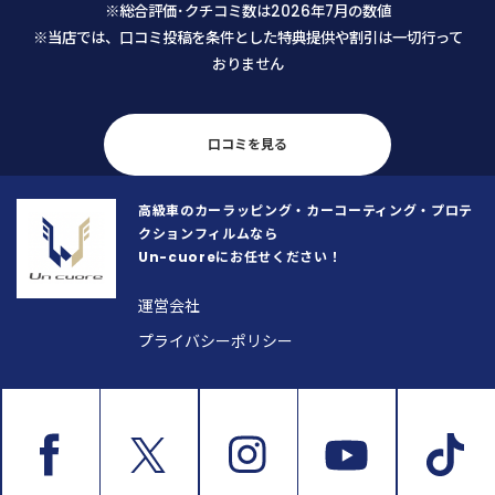
※総合評価･クチコミ数は2026年7月の数値
い内容にもかかわらず代表の馬場さ
の乗車が楽しくなりそうです。
※当店では、口コミ投稿を条件とした特典提供や割引は一切行って
んから迅速かつ丁寧な返信を頂戴
おりません
し、まずそこで安心致しました。 予
約日当日も、馬場さんは「私が何を
気にし、何にこだわっているのか」
を正確に把握するために、本当に誠
口コミを見る
実に話を聞いてくださいました。
「私の思いが通じたな」と感じた瞬
高級車のカーラッピング・カーコーティング・プロテ
間、不安な気持ちがスッと消えとて
クションフィルムなら
も安心したと同時に、顧客の要望や
Un-cuoreにお任せください！
こだわりを真摯にヒアリングし正確
に把握することがいかに大切か、こ
運営会社
の歳になって若い馬場さんから改め
プライバシーポリシー
て学ばせて頂いた次第です。 そし
て、こちらの車への愛情をしっかり
と汲み取っていただけたからこそ、
仕上がりも文句なし、100%満足のい
く素晴らしい状態に仕上げてくださ
いました。 馬場さんの対応は終始一