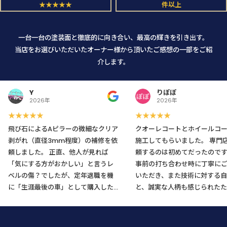
★★★★★
件以上
一台一台の塗装面と徹底的に向き合い、最高の輝きを引き出す。
当店をお選びいただいたオーナー様から頂いたご感想の一部をご紹
介します。
Y
りぽぽ
2026年
2026年
★★★★★
★★★★★
飛び石によるAピラーの微細なクリア
クオーレコートとホイールコ
剥がれ（直径3mm程度）の補修を依
施工してもらいました。 専門店に依
頼しました。 正直、他人が見れば
頼するのは初めてだったので
「気にする方がおかしい」と言うレ
事前の打ち合わせ時に丁寧に
ベルの傷？でしたが、定年退職を機
いただき、また技術に対する自
に「生涯最後の車」として購入した
と、誠実な人柄も感じられたた
愛車のためどうしても気になり、藁
不安なくお願いすることがで
にもすがる思いでLINEから相談させ
た。 仕上がりも大変満足です。メン
て頂きましたところ、メニューに無
テナンスの仕方も教えて頂き、