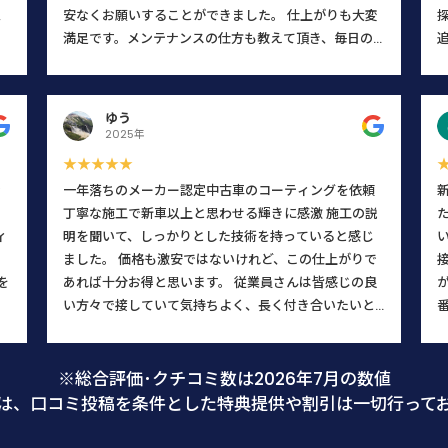
思
安なくお願いすることができました。 仕上がりも大変
ー
満足です。メンテナンスの仕方も教えて頂き、毎日の
か
乗車が楽しくなりそうです。
。
こ
ゆう
に
2025年
じ
★★★★★
て
ン
一年落ちのメーカー認定中古車のコーティングを依頼
に
丁寧な施工で新車以上と思わせる輝きに感激 施工の説
こ
ィ
明を聞いて、しっかりとした技術を持っていると感じ
た
し
ました。 価格も激安ではないけれど、この仕上がりで
と
を
あれば十分お得と思います。 従業員さんは皆感じの良
い方々で接していて気持ちよく、長く付き合いたいと
さ
思います。 知り合いにも自信を持ってお勧め出来るお
、
店です。
店
※総合評価･クチコミ数は2026年7月の数値
て
は、口コミ投稿を条件とした特典提供や割引は一切行って
た
何