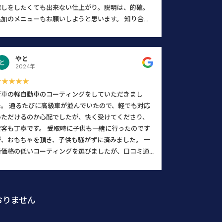
探しをしたくても出来ない仕上がり。説明は、的確。
追加のメニューもお願いしようと思います。 知り合い
に、コーティングについて聞かれたらここをオススメ
します。 このレビューは書かされてませんよ。 まじで
す。
やと
2024年
★★★★★
新車の軽自動車のコーティングをしていただきまし
た。 通るたびに高級車が並んでいたので、軽でも対応
いただけるのか心配でしたが、快く受けてくださり、
接客も丁寧です。 受取時に子供も一緒に行ったのです
が、おもちゃを頂き、子供も騒がずに済みました。 一
番価格の低いコーティングを選びましたが、口コミ通
りの素晴らしい施工で、感動しました。フロントガラ
スも水をよく弾き、とても見やすくなりました。大満
足です。 ※口コミを書くと割引等はありません。口コ
ミを書きたくなるほど感動しました。
おりません