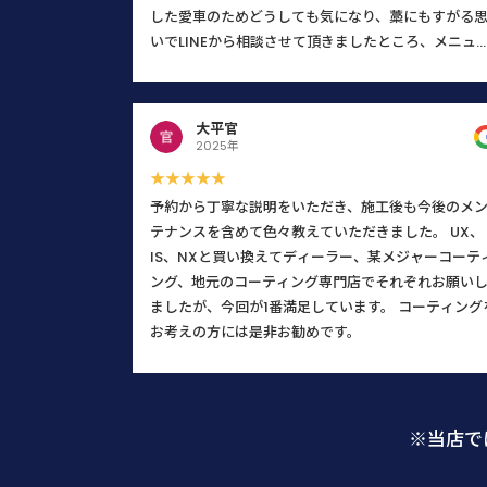
した愛車のためどうしても気になり、藁にもすがる
いでLINEから相談させて頂きましたところ、メニュ
に無い内容にもかかわらず代表の馬場さんから迅速
つ丁寧な返信を頂戴し、まずそこで安心致しました
予約日当日も、馬場さんは「私が何を気にし、何に
大平官
だわっているのか」を正確に把握するために、本当
2025年
誠実に話を聞いてくださいました。 「私の思いが通
★★★★★
たな」と感じた瞬間、不安な気持ちがスッと消えと
予約から丁寧な説明をいただき、施工後も今後のメ
も安心したと同時に、顧客の要望やこだわりを真摯
テナンスを含めて色々教えていただきました。 UX、
ヒアリングし正確に把握することがいかに大切か、
IS、NXと買い換えてディーラー、某メジャーコーテ
の歳になって若い馬場さんから改めて学ばせて頂い
ング、地元のコーティング専門店でそれぞれお願い
次第です。 そして、こちらの車への愛情をしっかり
ましたが、今回が1番満足しています。 コーティング
汲み取っていただけたからこそ、仕上がりも文句な
お考えの方には是非お勧めです。
し、100%満足のいく素晴らしい状態に仕上げてくだ
いました。 馬場さんの対応は終始一貫して心地よく
他のスタッフの方々も笑顔で挨拶してくださり、お
全体が「車を綺麗にする仕事への誇り」に満ち溢れ
※当店で
いると感じました。 ネットで偶然見つけたお店でし
が、こちらにお願いして本当に良かったです。 また