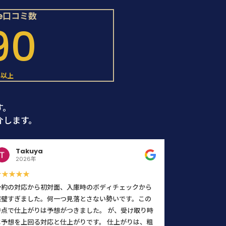
le口コミ数
90
件以上
す。
介します。
Takuya
2026年
★★★★★
予約の対応から初対面、入庫時のボディチェックから
完璧すぎました。何一つ見落とさない勢いです。この
時点で仕上がりは予想がつきました。 が、受け取り時
は予想を上回る対応と仕上がりです。 仕上がりは、粗