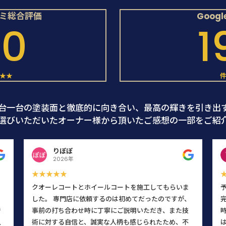
コミ総合評価
Goog
.0
1
★★
台一台の塗装面と徹底的に向き合い、最高の輝きを引き出
選びいただいたオーナー様から頂いたご感想の一部をご紹
りぽぽ
2026年
★★★★★
クオーレコートとホイールコートを施工してもらいま
した。 専門店に依頼するのは初めてだったのですが、
で
事前の打ち合わせ時に丁寧にご説明いただき、また技
入
術に対する自信と、誠実な人柄も感じられたため、不