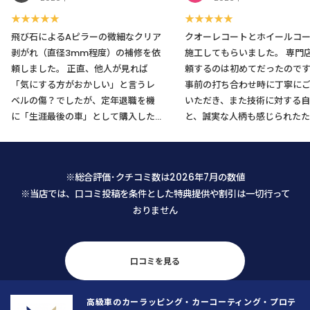
★★★★★
★★★★★
飛び石によるAピラーの微細なクリア
クオーレコートとホイールコ
剥がれ（直径3mm程度）の補修を依
施工してもらいました。 専門店に依
頼しました。 正直、他人が見れば
頼するのは初めてだったので
「気にする方がおかしい」と言うレ
事前の打ち合わせ時に丁寧に
ベルの傷？でしたが、定年退職を機
いただき、また技術に対する自
に「生涯最後の車」として購入した
と、誠実な人柄も感じられたた
愛車のためどうしても気になり、藁
不安なくお願いすることがで
にもすがる思いでLINEから相談させ
た。 仕上がりも大変満足です。メン
て頂きましたところ、メニューに無
テナンスの仕方も教えて頂き、
※総合評価･クチコミ数は2026年7月の数値
い内容にもかかわらず代表の馬場さ
の乗車が楽しくなりそうです。
※当店では、口コミ投稿を条件とした特典提供や割引は一切行って
んから迅速かつ丁寧な返信を頂戴
おりません
し、まずそこで安心致しました。 予
約日当日も、馬場さんは「私が何を
気にし、何にこだわっているのか」
を正確に把握するために、本当に誠
口コミを見る
実に話を聞いてくださいました。
「私の思いが通じたな」と感じた瞬
高級車のカーラッピング・カーコーティング・プロテ
間、不安な気持ちがスッと消えとて