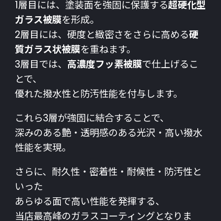
1層目には、塗装面を強固に保護する
超硬化型
ガラス被膜
を形成。
2層目には、硬度と緻密さをさらに高める
硬
質ガラス状被膜
を重ねます。
3層目では、
高濃度フッ素被膜
で仕上げるこ
とで、
優れた撥水性と防汚性能を付与します。
これら3層が強固に結合することで、
深みのある艶・透明感のある光沢・高い撥水
性能を実現。
さらに、耐久性・密着性・耐候性・防汚性と
いった
あらゆる面で高い性能を発揮する、
当店最高峰のガラスコーティングとなりま