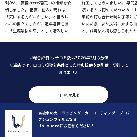
剥がれ（直径3mm程度）の補修を依
施工してもらいました。 専門店に依
頼しました。 正直、他人が見れば
頼するのは初めてだったので
「気にする方がおかしい」と言うレ
事前の打ち合わせ時に丁寧に
ベルの傷？でしたが、定年退職を機
いただき、また技術に対する自
に「生涯最後の車」として購入した
と、誠実な人柄も感じられたた
愛車のためどうしても気になり、藁
不安なくお願いすることがで
にもすがる思いでLINEから相談させ
た。 仕上がりも大変満足です。メン
て頂きましたところ、メニューに無
テナンスの仕方も教えて頂き、
※総合評価･クチコミ数は2026年7月の数値
い内容にもかかわらず代表の馬場さ
の乗車が楽しくなりそうです。
※当店では、口コミ投稿を条件とした特典提供や割引は一切行って
んから迅速かつ丁寧な返信を頂戴
おりません
し、まずそこで安心致しました。 予
約日当日も、馬場さんは「私が何を
気にし、何にこだわっているのか」
を正確に把握するために、本当に誠
口コミを見る
実に話を聞いてくださいました。
「私の思いが通じたな」と感じた瞬
高級車のカーラッピング・カーコーティング・プロテ
間、不安な気持ちがスッと消えとて
クションフィルムなら
も安心したと同時に、顧客の要望や
Un-cuoreにお任せください！
こだわりを真摯にヒアリングし正確
に把握することがいかに大切か、こ