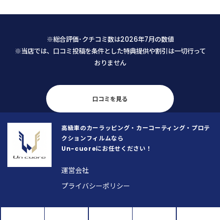
愛車のためどうしても気になり、藁
不安なくお願いすることがで
にもすがる思いでLINEから相談させ
た。 仕上がりも大変満足です。メン
て頂きましたところ、メニューに無
テナンスの仕方も教えて頂き、
※総合評価･クチコミ数は2026年7月の数値
い内容にもかかわらず代表の馬場さ
の乗車が楽しくなりそうです。
※当店では、口コミ投稿を条件とした特典提供や割引は一切行って
んから迅速かつ丁寧な返信を頂戴
おりません
し、まずそこで安心致しました。 予
約日当日も、馬場さんは「私が何を
気にし、何にこだわっているのか」
を正確に把握するために、本当に誠
口コミを見る
実に話を聞いてくださいました。
「私の思いが通じたな」と感じた瞬
高級車のカーラッピング・カーコーティング・プロテ
間、不安な気持ちがスッと消えとて
クションフィルムなら
も安心したと同時に、顧客の要望や
Un-cuoreにお任せください！
こだわりを真摯にヒアリングし正確
に把握することがいかに大切か、こ
運営会社
の歳になって若い馬場さんから改め
プライバシーポリシー
て学ばせて頂いた次第です。 そし
て、こちらの車への愛情をしっかり
と汲み取っていただけたからこそ、