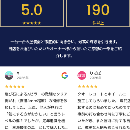
5.0
190
★★★★★
件以上
一台一台の塗装面と徹底的に向き合い、最高の輝きを引き出す。
当店をお選びいただいたオーナー様から頂いたご感想の一部をご紹
介します。
Y
りぽぽ
2026年
2026年
★★★★★
★★★★★
飛び石によるAピラーの微細なクリア
クオーレコートとホイールコ
剥がれ（直径3mm程度）の補修を依
施工してもらいました。 専門店に依
頼しました。 正直、他人が見れば
頼するのは初めてだったので
「気にする方がおかしい」と言うレ
事前の打ち合わせ時に丁寧に
ベルの傷？でしたが、定年退職を機
いただき、また技術に対する自
に「生涯最後の車」として購入した
と、誠実な人柄も感じられたた