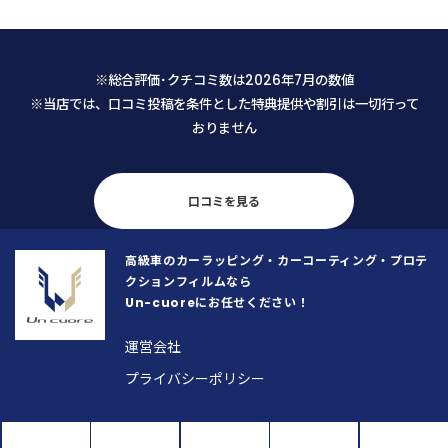
愛車のためどうしても気になり、藁
不安なくお願いすることがで
にもすがる思いでLINEから相談させ
た。 仕上がりも大変満足です。メン
て頂きましたところ、メニューに無
テナンスの仕方も教えて頂き、
※総合評価･クチコミ数は2026年7月の数値
い内容にもかかわらず代表の馬場さ
の乗車が楽しくなりそうです。
※当店では、口コミ投稿を条件とした特典提供や割引は一切行って
んから迅速かつ丁寧な返信を頂戴
おりません
し、まずそこで安心致しました。 予
約日当日も、馬場さんは「私が何を
気にし、何にこだわっているのか」
を正確に把握するために、本当に誠
口コミを見る
実に話を聞いてくださいました。
「私の思いが通じたな」と感じた瞬
高級車のカーラッピング・カーコーティング・プロテ
間、不安な気持ちがスッと消えとて
クションフィルムなら
も安心したと同時に、顧客の要望や
Un-cuoreにお任せください！
こだわりを真摯にヒアリングし正確
に把握することがいかに大切か、こ
運営会社
の歳になって若い馬場さんから改め
プライバシーポリシー
て学ばせて頂いた次第です。 そし
て、こちらの車への愛情をしっかり
と汲み取っていただけたからこそ、