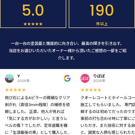
5.0
190
★★★★★
件以上
一台一台の塗装面と徹底的に向き合い、最高の輝きを引き出す。
当店をお選びいただいたオーナー様から頂いたご感想の一部をご紹
介します。
Y
りぽぽ
2026年
2026年
★★★★★
★★★★★
飛び石によるAピラーの微細なクリア
クオーレコートとホイールコ
剥がれ（直径3mm程度）の補修を依
施工してもらいました。 専門店に依
頼しました。 正直、他人が見れば
頼するのは初めてだったので
「気にする方がおかしい」と言うレ
事前の打ち合わせ時に丁寧に
ベルの傷？でしたが、定年退職を機
いただき、また技術に対する自
に「生涯最後の車」として購入した
と、誠実な人柄も感じられたた