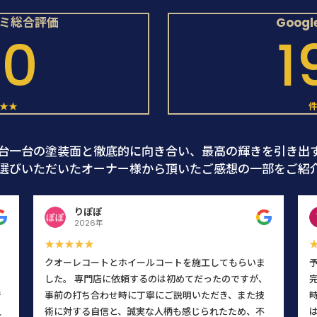
コミ総合評価
Goog
.0
1
★★
台一台の塗装面と徹底的に向き合い、最高の輝きを引き出
選びいただいたオーナー様から頂いたご感想の一部をご紹
りぽぽ
2026年
★★★★★
クオーレコートとホイールコートを施工してもらいま
した。 専門店に依頼するのは初めてだったのですが、
で
事前の打ち合わせ時に丁寧にご説明いただき、また技
入
術に対する自信と、誠実な人柄も感じられたため、不