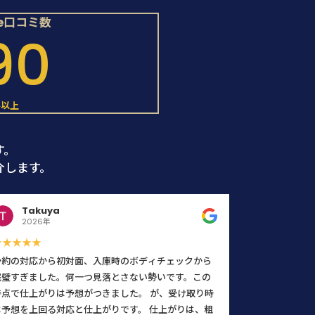
le口コミ数
90
件以上
す。
介します。
Takuya
2026年
★★★★★
予約の対応から初対面、入庫時のボディチェックから
完璧すぎました。何一つ見落とさない勢いです。この
時点で仕上がりは予想がつきました。 が、受け取り時
は予想を上回る対応と仕上がりです。 仕上がりは、粗