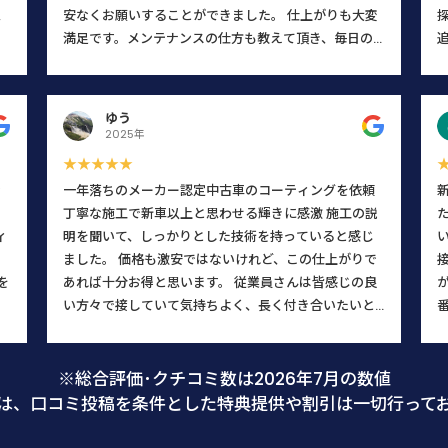
思
安なくお願いすることができました。 仕上がりも大変
ー
満足です。メンテナンスの仕方も教えて頂き、毎日の
か
乗車が楽しくなりそうです。
。
こ
ゆう
に
2025年
じ
★★★★★
て
ン
一年落ちのメーカー認定中古車のコーティングを依頼
に
丁寧な施工で新車以上と思わせる輝きに感激 施工の説
こ
ィ
明を聞いて、しっかりとした技術を持っていると感じ
た
し
ました。 価格も激安ではないけれど、この仕上がりで
と
を
あれば十分お得と思います。 従業員さんは皆感じの良
い方々で接していて気持ちよく、長く付き合いたいと
さ
思います。 知り合いにも自信を持ってお勧め出来るお
、
店です。
店
※総合評価･クチコミ数は2026年7月の数値
て
は、口コミ投稿を条件とした特典提供や割引は一切行って
た
何