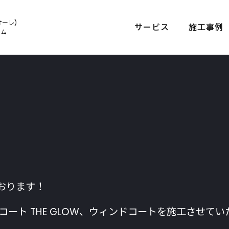
オーレ)
サービス
施工事例
ルム
おります！
ースコート THE GLOW、ウィンドコートを施工させて