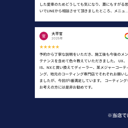
した愛車のためどうしても気になり、藁にもすがる
いでLINEから相談させて頂きましたところ、メニュ
に無い内容にもかかわらず代表の馬場さんから迅速
つ丁寧な返信を頂戴し、まずそこで安心致しました
予約日当日も、馬場さんは「私が何を気にし、何に
大平官
だわっているのか」を正確に把握するために、本当
2025年
誠実に話を聞いてくださいました。 「私の思いが通
★★★★★
たな」と感じた瞬間、不安な気持ちがスッと消えと
予約から丁寧な説明をいただき、施工後も今後のメ
も安心したと同時に、顧客の要望やこだわりを真摯
テナンスを含めて色々教えていただきました。 UX、
ヒアリングし正確に把握することがいかに大切か、
IS、NXと買い換えてディーラー、某メジャーコーテ
の歳になって若い馬場さんから改めて学ばせて頂い
ング、地元のコーティング専門店でそれぞれお願い
次第です。 そして、こちらの車への愛情をしっかり
ましたが、今回が1番満足しています。 コーティング
汲み取っていただけたからこそ、仕上がりも文句な
お考えの方には是非お勧めです。
し、100%満足のいく素晴らしい状態に仕上げてくだ
いました。 馬場さんの対応は終始一貫して心地よく
他のスタッフの方々も笑顔で挨拶してくださり、お
全体が「車を綺麗にする仕事への誇り」に満ち溢れ
※当店で
いると感じました。 ネットで偶然見つけたお店でし
が、こちらにお願いして本当に良かったです。 また