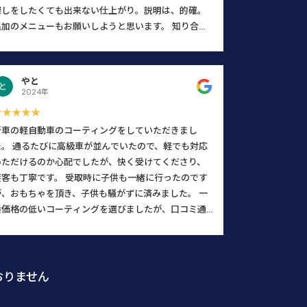
探しをしたくても出来ない仕上がり。説明は、的確。
追加のメニューもお願いしようと思います。 知り合い
に、コーティングについて聞かれたらここをオススメ
します。 このレビューは書かされてませんよ。 まじで
す。
やと
2024年
★★★★★
新車の軽自動車のコーティングをしていただきまし
た。 通るたびに高級車が並んでいたので、軽でも対応
いただけるのか心配でしたが、快く受けてくださり、
接客も丁寧です。 受取時に子供も一緒に行ったのです
が、おもちゃを頂き、子供も騒がずに済みました。 一
番価格の低いコーティングを選びましたが、口コミ通
りの素晴らしい施工で、感動しました。フロントガラ
スも水をよく弾き、とても見やすくなりました。大満
足です。 ※口コミを書くと割引等はありません。口コ
ミを書きたくなるほど感動しました。
おりません