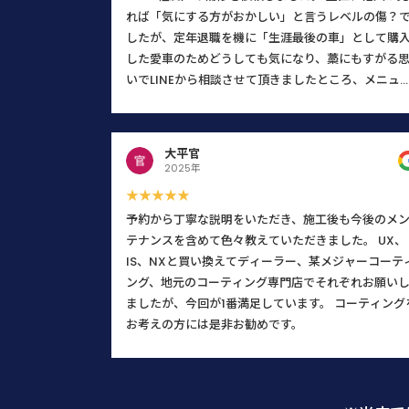
れば「気にする方がおかしい」と言うレベルの傷？
したが、定年退職を機に「生涯最後の車」として購
した愛車のためどうしても気になり、藁にもすがる
いでLINEから相談させて頂きましたところ、メニュ
に無い内容にもかかわらず代表の馬場さんから迅速
つ丁寧な返信を頂戴し、まずそこで安心致しました
予約日当日も、馬場さんは「私が何を気にし、何に
大平官
だわっているのか」を正確に把握するために、本当
2025年
誠実に話を聞いてくださいました。 「私の思いが通
★★★★★
たな」と感じた瞬間、不安な気持ちがスッと消えと
予約から丁寧な説明をいただき、施工後も今後のメ
も安心したと同時に、顧客の要望やこだわりを真摯
テナンスを含めて色々教えていただきました。 UX、
ヒアリングし正確に把握することがいかに大切か、
IS、NXと買い換えてディーラー、某メジャーコーテ
の歳になって若い馬場さんから改めて学ばせて頂い
ング、地元のコーティング専門店でそれぞれお願い
次第です。 そして、こちらの車への愛情をしっかり
ましたが、今回が1番満足しています。 コーティング
汲み取っていただけたからこそ、仕上がりも文句な
お考えの方には是非お勧めです。
し、100%満足のいく素晴らしい状態に仕上げてくだ
いました。 馬場さんの対応は終始一貫して心地よく
他のスタッフの方々も笑顔で挨拶してくださり、お
全体が「車を綺麗にする仕事への誇り」に満ち溢れ