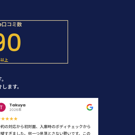
le口コミ数
90
件以上
す。
介します。
Takuya
2026年
★★★★★
予約の対応から初対面、入庫時のボディチェックから
完璧すぎました。何一つ見落とさない勢いです。この