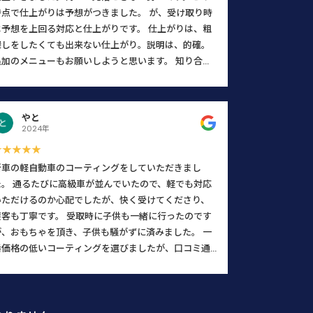
時点で仕上がりは予想がつきました。 が、受け取り時
は予想を上回る対応と仕上がりです。 仕上がりは、粗
探しをしたくても出来ない仕上がり。説明は、的確。
追加のメニューもお願いしようと思います。 知り合い
に、コーティングについて聞かれたらここをオススメ
します。 このレビューは書かされてませんよ。 まじで
す。
やと
2024年
★★★★★
新車の軽自動車のコーティングをしていただきまし
た。 通るたびに高級車が並んでいたので、軽でも対応
いただけるのか心配でしたが、快く受けてくださり、
接客も丁寧です。 受取時に子供も一緒に行ったのです
が、おもちゃを頂き、子供も騒がずに済みました。 一
番価格の低いコーティングを選びましたが、口コミ通
りの素晴らしい施工で、感動しました。フロントガラ
スも水をよく弾き、とても見やすくなりました。大満
足です。 ※口コミを書くと割引等はありません。口コ
ミを書きたくなるほど感動しました。