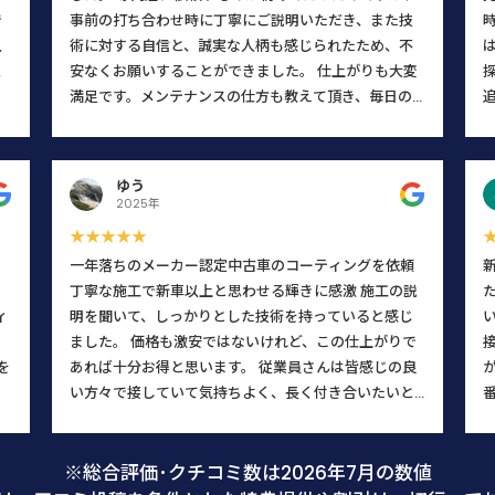
で
事前の打ち合わせ時に丁寧にご説明いただき、また技
入
術に対する自信と、誠実な人柄も感じられたため、不
思
安なくお願いすることができました。 仕上がりも大変
ー
満足です。メンテナンスの仕方も教えて頂き、毎日の
か
乗車が楽しくなりそうです。
。
こ
ゆう
に
2025年
じ
★★★★★
て
ン
一年落ちのメーカー認定中古車のコーティングを依頼
に
丁寧な施工で新車以上と思わせる輝きに感激 施工の説
こ
ィ
明を聞いて、しっかりとした技術を持っていると感じ
た
し
ました。 価格も激安ではないけれど、この仕上がりで
と
を
あれば十分お得と思います。 従業員さんは皆感じの良
い方々で接していて気持ちよく、長く付き合いたいと
さ
思います。 知り合いにも自信を持ってお勧め出来るお
、
店です。
店
※総合評価･クチコミ数は2026年7月の数値
て