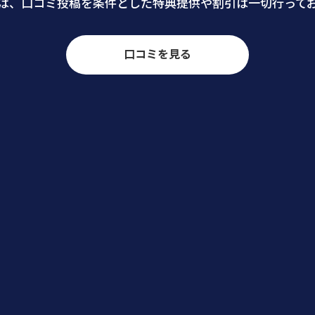
は、口コミ投稿を条件とした特典提供や割引は一切行って
た
何
あ
口コミを見る