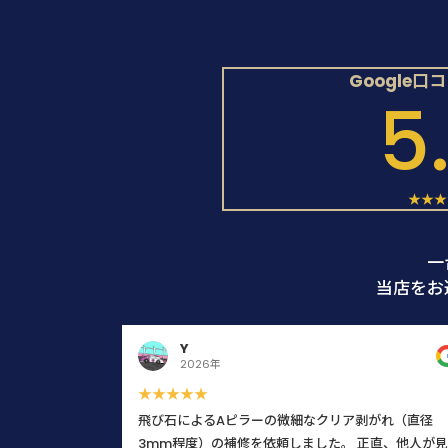
Google口
5
★★★
一
当店をお
Y
2026年
★★★★★
飛び石によるAピラーの微細なクリア剥がれ（直径
3mm程度）の補修を依頼しました。 正直、他人が見